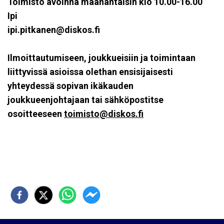
Toimisto avoinna maanantaisin klo 10.00-16.00
Ipi
ipi.pitkanen@diskos.fi
Ilmoittautumiseen, joukkueisiin ja toimintaan
liittyvissä asioissa olethan ensisijaisesti
yhteydessä sopivan ikäkauden
joukkueenjohtajaan tai sähköpostitse
osoitteeseen
toimisto@diskos.fi