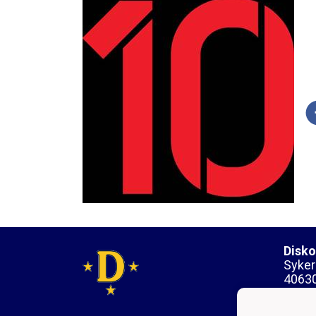
Disko
Sykera
40630
y-tun