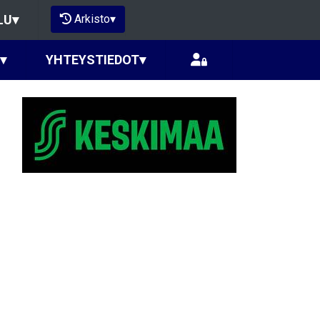
Arkisto
▾
LU
▾
▾
YHTEYSTIEDOT
▾