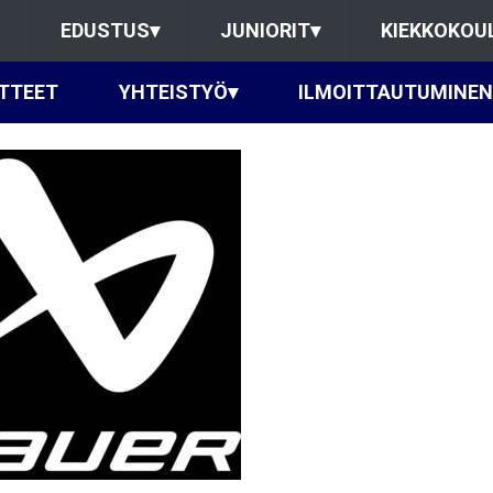
EDUSTUS
▾
JUNIORIT
▾
KIEKKOKOU
TTEET
YHTEISTYÖ
▾
ILMOITTAUTUMINEN