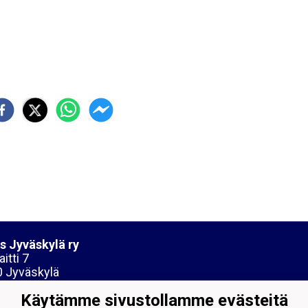
s Jyväskylä ry
itti 7
 Jyväskylä
Käytämme sivustollamme evästeitä
nus:1061742-6