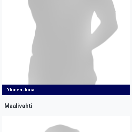
Ylönen Jooa
Maalivahti