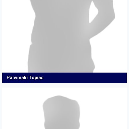
Pälvimäki Topias