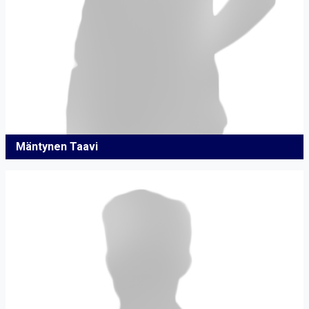
Mäntynen Taavi