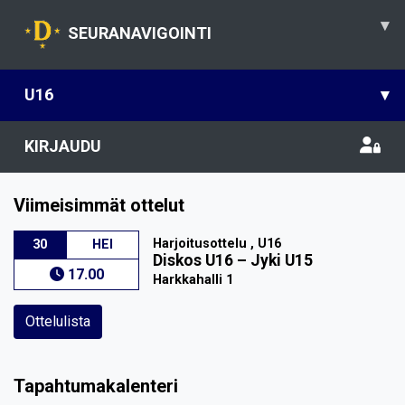
▾
SEURANAVIGOINTI
U16
▾
KIRJAUDU
Viimeisimmät ottelut
Harjoitusottelu , U16
30
HEI
Diskos U16
–
Jyki U15
17.00
Harkkahalli 1
Ottelulista
Tapahtumakalenteri