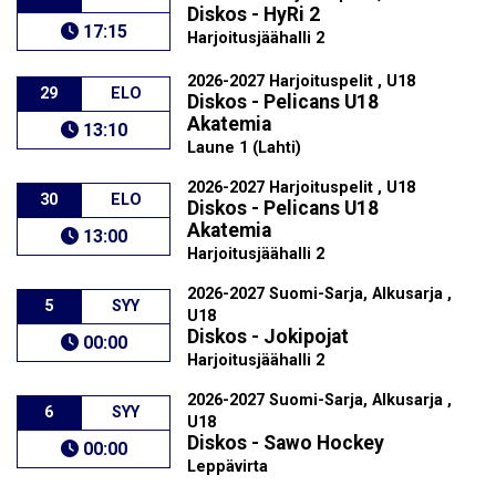
Diskos - HyRi 2
17:15
Harjoitusjäähalli 2
2026-2027 Harjoituspelit , U18
29
ELO
Diskos - Pelicans U18
Akatemia
13:10
Laune 1 (Lahti)
2026-2027 Harjoituspelit , U18
30
ELO
Diskos - Pelicans U18
Akatemia
13:00
Harjoitusjäähalli 2
2026-2027 Suomi-Sarja, Alkusarja ,
5
SYY
U18
Diskos - Jokipojat
00:00
Harjoitusjäähalli 2
2026-2027 Suomi-Sarja, Alkusarja ,
6
SYY
U18
Diskos - Sawo Hockey
00:00
Leppävirta