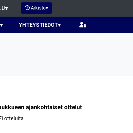
Arkisto
▾
LU
▾
▾
YHTEYSTIEDOT
▾
oukkueen ajankohtaiset ottelut
Ei otteluita