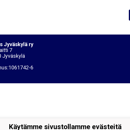
s Jyväskylä ry
itti 7
 Jyväskylä
nus:1061742-6
Käytämme sivustollamme evästeitä