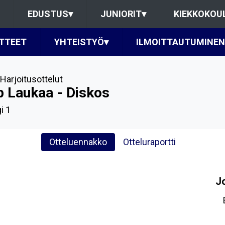
EDUSTUS
▾
JUNIORIT
▾
KIEKKOKOU
TTEET
YHTEISTYÖ
▾
ILMOITTAUTUMINEN
Harjoitusottelut
p Laukaa - Diskos
i 1
Otteluennakko
Otteluraportti
J