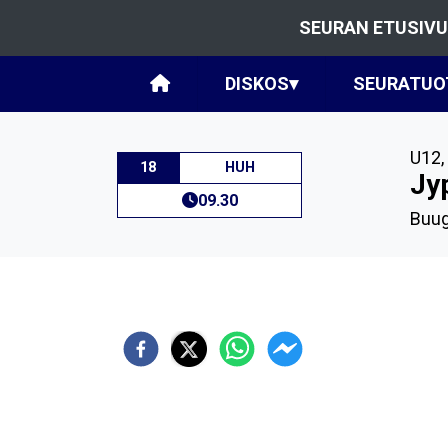
SEURAN ETUSIVU
DISKOS
▾
SEURATUO
U12
,
18
HUH
Jy
09.30
Buug