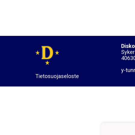
Disko
Sykera
40630
y-tun
Tietosuojaseloste