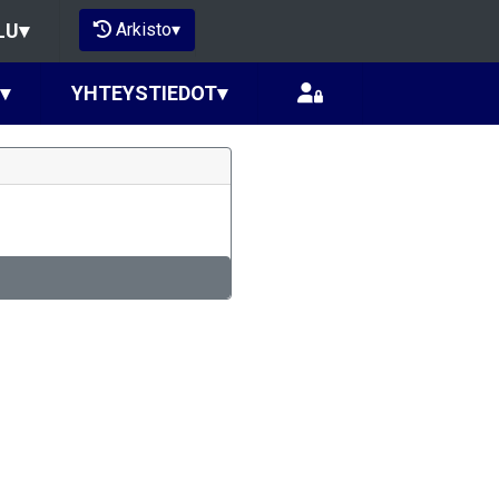
Arkisto
▾
LU
▾
▾
YHTEYSTIEDOT
▾