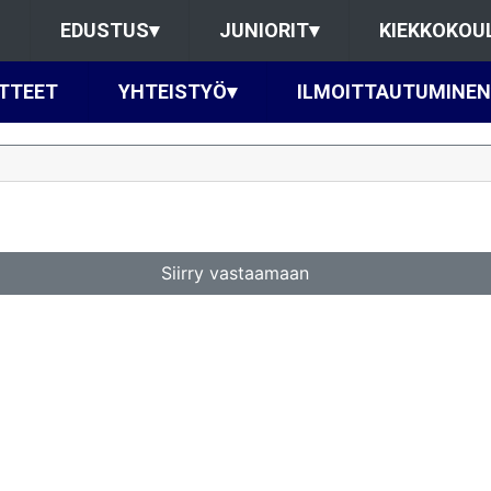
EDUSTUS
▾
JUNIORIT
▾
KIEKKOKOU
TTEET
YHTEISTYÖ
▾
ILMOITTAUTUMINEN