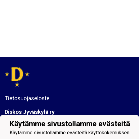
Tietosuojaseloste
Diskos Jyväskylä ry
Sykeraitti 7
Käytämme sivustollamme evästeitä
40630 Jyväskylä
Käytämme sivustollamme evästeitä käyttökokemuksen
y-tunnus:1061742-6