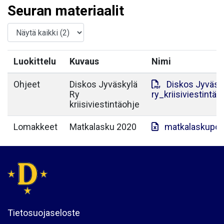
Seuran materiaalit
Luokittelu
Kuvaus
Nimi
Ohjeet
Diskos Jyväskylä
Diskos Jyväsk
Ry
ry_kriisiviestint
kriisiviestintäohje
Lomakkeet
Matkalasku 2020
matkalaskupoh
Tietosuojaseloste