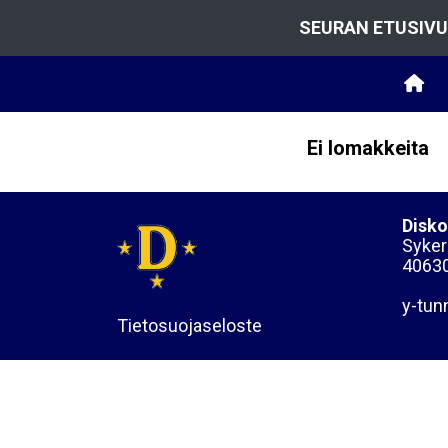
SEURAN ETUSIVU
Ei lomakkeita
Disko
Sykera
40630
y-tun
Tietosuojaseloste