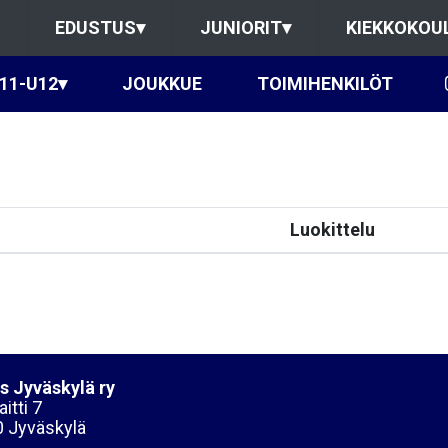
EDUSTUS
▾
JUNIORIT
▾
KIEKKOKOU
11-U12
▾
JOUKKUE
TOIMIHENKILÖT
Luokittelu
s Jyväskylä ry
itti 7
 Jyväskylä