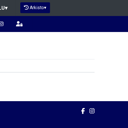
Arkisto
▾
LU
▾