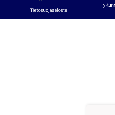
y-tun
Tietosuojaseloste