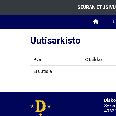
SEURAN ETUSIVU
U
Uutisarkisto
Pvm
Otsikko
Ei uutisia
Disko
Sykera
40630