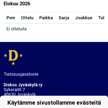
Elokuu
2026
Pvm
Ottelu
Paikka
Sarja
Joukkue
Tulo
Ei otteluita
Tietosuojaseloste
Diskos Jyväskylä ry
Sykeraitti 7
40630 Jyväskylä
Käytämme sivustollamme evästeitä
y-tunnus:1061742-6