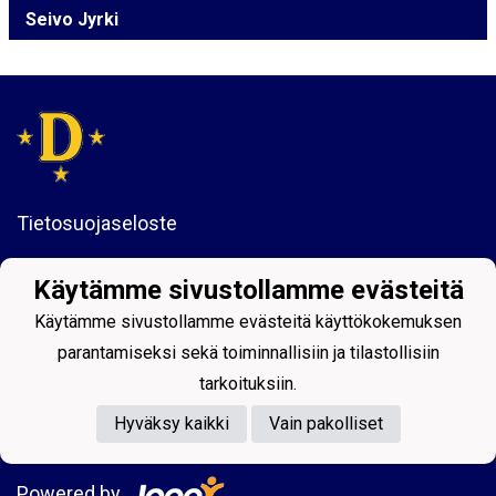
Seivo Jyrki
Tietosuojaseloste
Diskos Jyväskylä ry
Käytämme sivustollamme evästeitä
Sykeraitti 7
40630 Jyväskylä
Käytämme sivustollamme evästeitä käyttökokemuksen
parantamiseksi sekä toiminnallisiin ja tilastollisiin
y-tunnus:1061742-6
tarkoituksiin.
Hyväksy kaikki
Vain pakolliset
Powered by