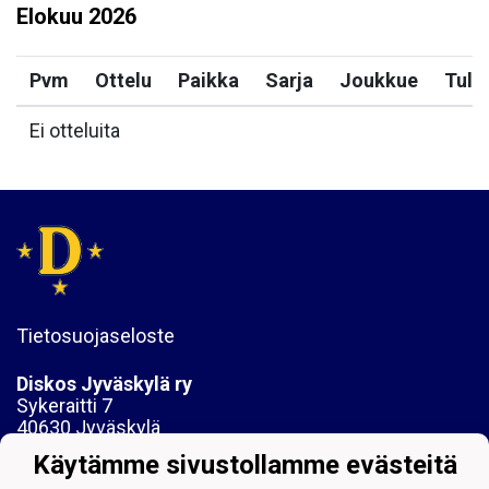
Elokuu
2026
Pvm
Ottelu
Paikka
Sarja
Joukkue
Tulo
Ei otteluita
Tietosuojaseloste
Diskos Jyväskylä ry
Sykeraitti 7
40630 Jyväskylä
Käytämme sivustollamme evästeitä
y-tunnus:1061742-6