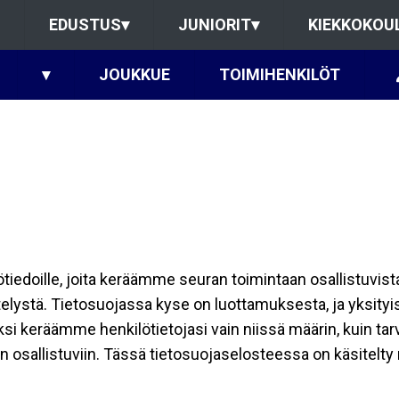
EDUSTUS
▾
JUNIORIT
▾
KIEKKOKOU
▾
JOUKKUE
TOIMIHENKILÖT
ilötiedoille, joita keräämme seuran toimintaan osallistuvist
ttelystä. Tietosuojassa kyse on luottamuksesta, ja yksity
ksi keräämme henkilötietojasi vain niissä määrin, kuin ta
allistuviin. Tässä tietosuojaselosteessa on käsitelty nii