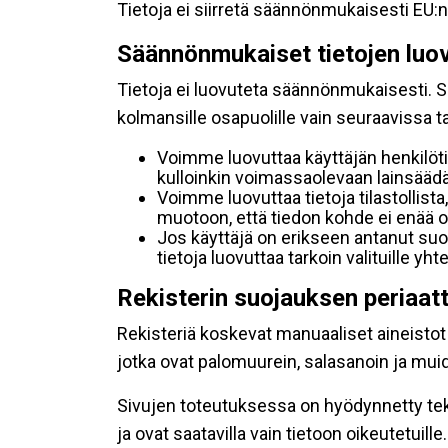
Tietoja ei siirretä säännönmukaisesti EU:n
Säännönmukaiset tietojen luo
Tietoja ei luovuteta säännönmukaisesti. Se
kolmansille osapuolille vain seuraavissa 
Voimme luovuttaa käyttäjän henkilöti
kulloinkin voimassaolevaan lainsäädän
Voimme luovuttaa tietoja tilastollista,
muotoon, että tiedon kohde ei enää ol
Jos käyttäjä on erikseen antanut s
tietoja luovuttaa tarkoin valituille y
Rekisterin suojauksen periaat
Rekisteriä koskevat manuaaliset aineistot s
jotka ovat palomuurein, salasanoin ja muid
Sivujen toteutuksessa on hyödynnetty tekni
ja ovat saatavilla vain tietoon oikeutetuille.