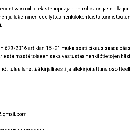
eudet vain niillä rekisterinpitäjän henkilöstön jäsenillä j
nen ja lukeminen edellyttää henkilökohtaista tunnistautum
.
n 679/2016 artiklan 15 -21 mukaisesti oikeus saada pääsy 
t järjestelmästä toiseen sekä vastustaa henkilötietojen käsi
öt tulee lähettää kirjallisesti ja allekirjoitettuna osoitteell
i@gmail.com