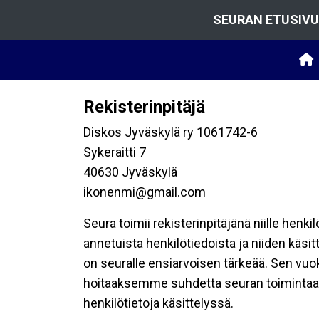
SEURAN ETUSIVU
Rekisterinpitäjä
Diskos Jyväskylä ry 1061742-6
Sykeraitti 7
40630 Jyväskylä
ikonenmi@gmail.com
Seura toimii rekisterinpitäjänä niille henk
annetuista henkilötiedoista ja niiden käsi
on seuralle ensiarvoisen tärkeää. Sen vuo
hoitaaksemme suhdetta seuran toimintaan os
henkilötietoja käsittelyssä.