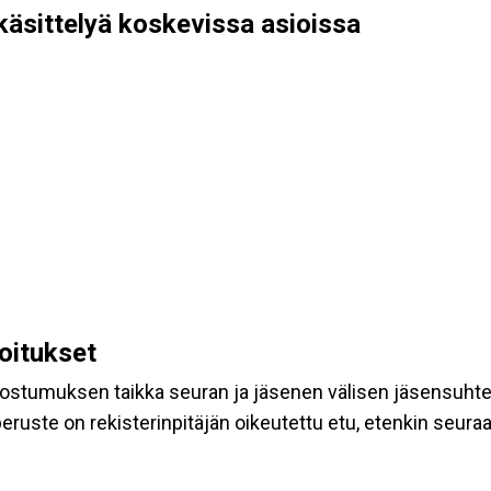
käsittelyä koskevissa asioissa
koitukset
suostumuksen taikka seuran ja jäsenen välisen jäsensuht
eruste on rekisterinpitäjän oikeutettu etu, etenkin seuraav