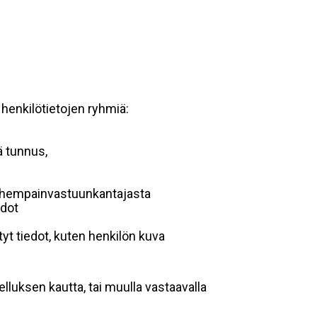
 henkilötietojen ryhmiä:
ä tunnus,
 vanhempainvastuunkantajasta
edot
yt tiedot, kuten henkilön kuva
lluksen kautta, tai muulla vastaavalla