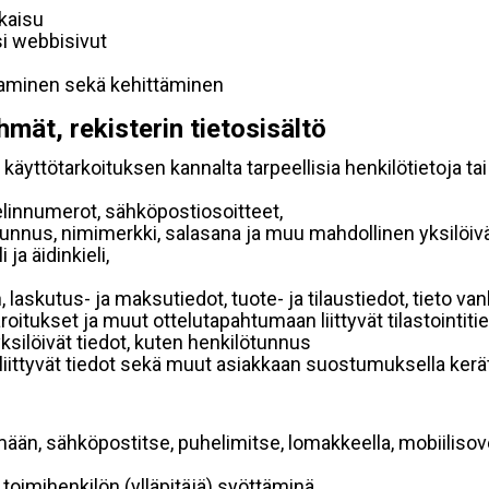
lkaisu
si webbisivut
taminen sekä kehittäminen
hmät, rekisterin tietosisältö
käyttötarkoituksen kannalta tarpeellisia henkilötietoja tai
elinnumerot, sähköpostiosoitteet,
ätunnus, nimimerkki, salasana ja muu mahdollinen yksilöiv
ja äidinkieli,
, laskutus- ja maksutiedot, tuote- ja tilaustiedot, tieto
 varoitukset ja muut ottelutapahtumaan liittyvät tilastointiti
yksilöivät tiedot, kuten henkilötunnus
 liittyvät tiedot sekä muut asiakkaan suostumuksella kerät
mään, sähköpostitse, puhelimitse, lomakkeella, mobiilisove
i toimihenkilön (ylläpitäjä) syöttäminä