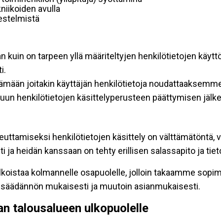
niikoiden avulla
rjestelmistä
an kuin on tarpeen yllä määriteltyjen henkilötietojen käytt
i.
ttämään joitakin käyttäjän henkilötietoja noudattaaksemme
un henkilötietojen käsittelyperusteen päättymisen jälk
teuttamiseksi henkilötietojen käsittely on välttämätöntä, v
 ja heidän kanssaan on tehty erillisen salassapito ja tie
koistaa kolmannelle osapuolelle, jolloin takaamme sopimus
insäädännön mukaisesti ja muutoin asianmukaisesti.
pan talousalueen ulkopuolelle