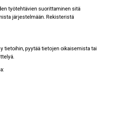
oiden työtehtävien suorittaminen sitä
ista järjestelmään. Rekisteristä
tietoihin, pyytää tietojen oikaisemista tai
ttelyä.
a: