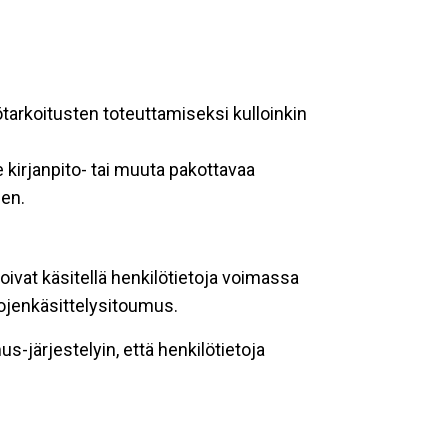
ötarkoitusten toteuttamiseksi kulloinkin
 kirjanpito- tai muuta pakottavaa
een.
oivat käsitellä henkilötietoja voimassa
tojenkäsittelysitoumus.
-järjestelyin, että henkilötietoja