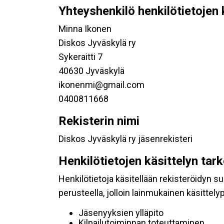
Yhteyshenkilö henkilötietojen 
Minna Ikonen
Diskos Jyväskylä ry
Sykeraitti 7
40630 Jyväskylä
ikonenmi@gmail.com
0400811668
Rekisterin nimi
Diskos Jyväskylä ry jäsenrekisteri
Henkilötietojen käsittelyn tar
Henkilötietoja käsitellään rekisteröidyn 
perusteella, jolloin lainmukainen käsittelyp
Jäsenyyksien ylläpito
Kilpailutoiminnan toteuttaminen