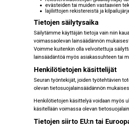
evästeiden tai muiden vastaavien tek
lajiliittojen rekistereistä ja kilpailujä
Tietojen säilytysaika
Säilytämme käyttäjän tietoja vain niin kau
voimassaolevan lainsäädännön mukaisest
Voimme kuitenkin olla velvoitettuja säily
lainsäädäntöä myös asiakassuhteen tai mu
Henkilötietojen käsittelijät
Seuran työntekijät, joiden työtehtävien to
olevan tietosuojalainsäädännön mukaisesti
Henkilötietojen käsittelyä voidaan myös ul
käsitellään voimassa olevan tietosuojala
Tietojen siirto EU:n tai Euroo