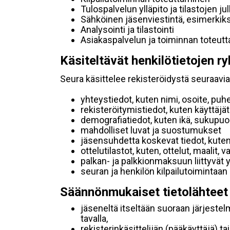
Tulospalvelun ylläpito ja tilastojen ju
Sähköinen jäsenviestintä, esimerkik
Analysointi ja tilastointi
Asiakaspalvelun ja toiminnan toteut
Käsiteltävät henkilötietojen ry
Seura käsittelee rekisteröidystä seuraavia 
yhteystiedot, kuten nimi, osoite, puh
rekisteröitymistiedot, kuten käyttäj
demografiatiedot, kuten ikä, sukupuoli 
mahdolliset luvat ja suostumukset
jäsensuhdetta koskevat tiedot, kuten
ottelutilastot, kuten, ottelut, maalit,
palkan- ja palkkionmaksuun liittyvät 
seuran ja henkilön kilpailutoimintaan
Säännönmukaiset tietolähteet
jäseneltä itseltään suoraan järjestel
tavalla,
rekisterinkäsittelijän (pääkäyttäjä) ta