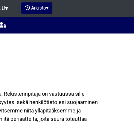
Arkisto
▾
LU
▾
a. Rekisterinpitäjä on vastuussa sille
isyytesi sekä henkilötietojesi suojaaminen
rvitsemme niitä ylläpitääksemme ja
tä periaatteita, joita seura toteuttaa