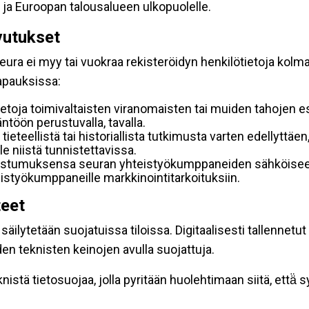
 ja Euroopan talousalueen ulkopuolelle.
vutukset
ura ei myy tai vuokraa rekisteröidyn henkilötietoja kolman
tapauksissa:
etoja toimivaltaisten viranomaisten tai muiden tahojen e
töön perustuvalla, tavalla.
 tieteellistä tai historiallista tutkimusta varten edellyttäe
e niistä tunnistettavissa.
uostumuksensa seuran yhteistyökumppaneiden sähköiseen 
hteistyökumppaneille markkinointitarkoituksiin.
teet
äilytetään suojatuissa tiloissa. Digitaalisesti tallennetut 
en teknisten keinojen avulla suojattuja.
stä tietosuojaa, jolla pyritään huolehtimaan siitä, että̈