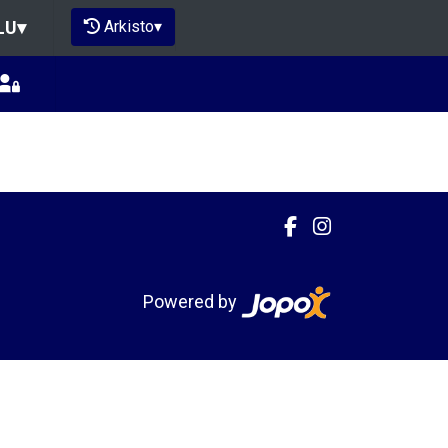
Arkisto
▾
LU
▾
Powered by