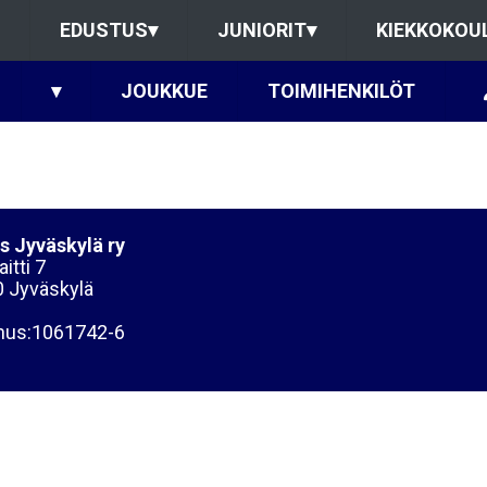
EDUSTUS
▾
JUNIORIT
▾
KIEKKOKOU
▾
JOUKKUE
TOIMIHENKILÖT
s Jyväskylä ry
itti 7
 Jyväskylä
nus:1061742-6