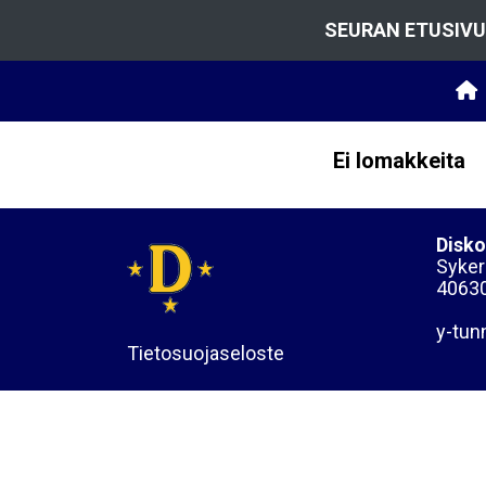
SEURAN ETUSIVU
Ei lomakkeita
Disko
Sykera
40630
y-tun
Tietosuojaseloste